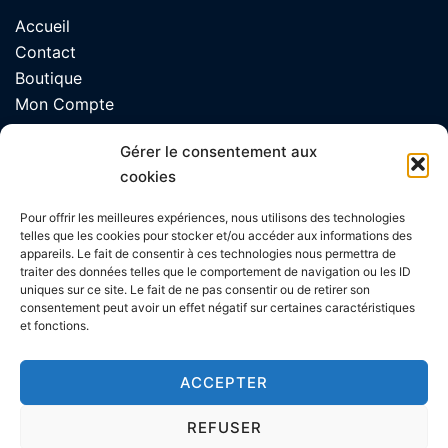
Accueil
Contact
Boutique
Mon Compte
CGV
Gérer le consentement aux
Mentions Légales
cookies
Blog
Politique de confidentialité
Pour offrir les meilleures expériences, nous utilisons des technologies
telles que les cookies pour stocker et/ou accéder aux informations des
appareils. Le fait de consentir à ces technologies nous permettra de
traiter des données telles que le comportement de navigation ou les ID
ARTICLES
uniques sur ce site. Le fait de ne pas consentir ou de retirer son
consentement peut avoir un effet négatif sur certaines caractéristiques
Messagerie vocale professionnelle
et fonctions.
Message téléphonique professionnel
Message répondeur féminin
ACCEPTER
Message répondeur personnalisé
REFUSER
Annonce répondeur pro